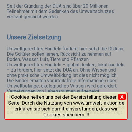
Seit der Gründung der DUA sind über 20 Millionen
Teilnehmer mit dem Gedanken des Umweltschutzes
vertraut gemacht worden.
Unsere Zielsetzung
Umweltgerechtes Handeln fördern, hier setzt die DUA an.
Die Schüler sollen lernen, Rücksicht zu nehmen auf
Boden, Wasser, Luft, Tiere und Pflanzen.
Umweltgerechtes Handeln – global denken, lokal handeln
– zu fördern, hier setzt die DUA an. Ohne Wissen und
ohne praktische Umweltbildung ist dies nicht möglich.
Die Kinder erhalten vorurteilsfreie Informationen über
Umweltbelange, ökologisches Wissen wird gefördert,
Vernetzungen von Lebensräumen aufgezeigt,
naturwissenschaftliche Abläufe anschaulich vermittelt.
!! Cookies helfen uns bei der Bereitstellung dieser
X
Der Umweltunterricht, der durch Vorführungen, Versuche
Seite. Durch die Nutzung von www.umwelt-aktion.de
oder Waldaktionen kindgerecht aufgearbeitet ist, wird von
erklären sie sich damit einverstanden, dass wir
den Schülern und Lehrern mit großem Interesse verfolgt.
Cookies speichern. !!